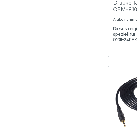
Druckerfa
CBM-910I
Artikelnumme
Dieses orig
speziell für
910II-24RF-