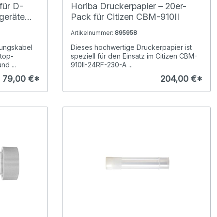
für D-
Horiba Druckerpapier – 20er-
geräte
Pack für Citizen CBM-910II
Artikelnummer:
895958
dungskabel
Dieses hochwertige Druckerpapier ist
htop-
speziell für den Einsatz im Citizen CBM-
d ...
910II-24RF-230-A ...
79,00 €*
204,00 €*