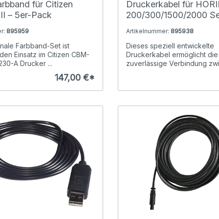
rbband für Citizen
Druckerkabel für HOR
I – 5er-Pack
200/300/1500/2000 Ser
polig mit Phono-Steck
r:
895959
Artikelnummer:
895938
inale Farbband-Set ist
Dieses speziell entwickelte
 den Einsatz im Citizen CBM-
Druckerkabel ermöglicht die
230-A Drucker ...
zuverlässige Verbindung zwis
147,00 €*