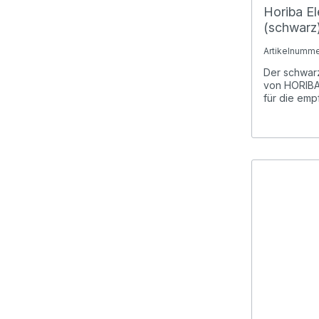
Horiba E
(schwarz)
Artikelnumme
Der schwar
von HORIBA 
für die empf