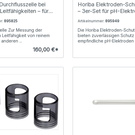
urchflusszelle bei
Horiba Elektroden-Sc
Leitfähigkeiten – für
– 3er-Set für pH-Elekt
 2-Elektroden Sensor
r:
895825
Artikelnummer:
895949
C)
elle Zur Messung der
Die Horiba Elektroden-Schu
n Leitfähigkeit von reinem
bieten zuverlässigen Schutz 
anderen ...
empfindliche pH-Elektroden .
160,00 €*