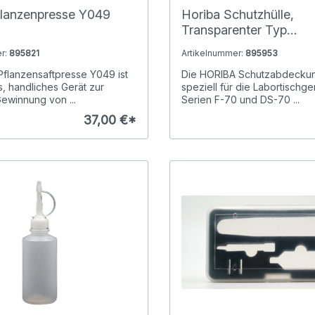
flanzenpresse Y049
Horiba Schutzhülle,
Transparenter Typ
Schutzabdeckung für 
r:
895821
Artikelnummer:
895953
7X, 1000 Serie
Pflanzensaftpresse Y049 ist
Die HORIBA Schutzabdecku
s, handliches Gerät zur
speziell für die Labortischge
ewinnung von ...
Serien F-70 und DS-70 ...
37,00 €*