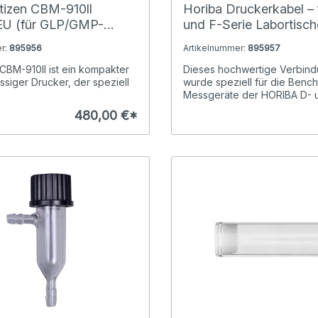
tizen CBM-910ll
Horiba Druckerkabel – 
EU (für GLP/GMP-
und F-Serie Labortisch
ät)
(1,5 m)
r:
895956
Artikelnummer:
895957
 CBM-910II ist ein kompakter
Dieses hochwertige Verbin
ssiger Drucker, der speziell
wurde speziell für die Benc
Messgeräte der HORIBA D- un
480,00 €*