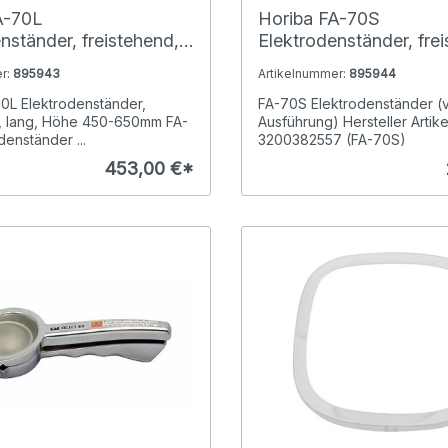
A-70L
Horiba FA-70S
nständer, freistehend,
Elektrodenständer, fre
öhe 450-650mm
verstellbar, Höhe 384
r:
895943
Artikelnummer:
895944
0L Elektrodenständer,
FA-70S Elektrodenständer (v
d, lang, Höhe 450-650mm FA-
Ausführung) Hersteller Artik
denständer ...
3200382557 (FA-70S)
453,00 €*