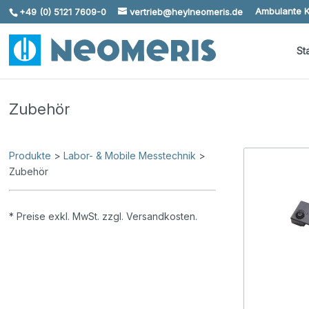
Ambulante K
+49 (0) 5121 7609-0
vertrieb@heylneomeris.de
Skip To Content
St
Zubehör
Produkte
>
Labor- & Mobile Messtechnik
>
Zubehör
* Preise exkl. MwSt. zzgl. Versandkosten.