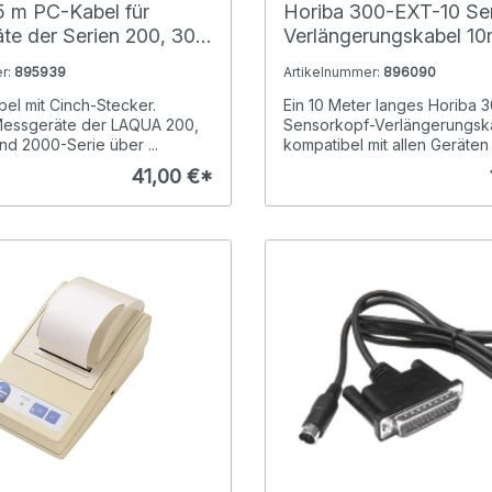
5 m PC-Kabel für
Horiba 300-EXT-10 Se
te der Serien 200, 300,
Verlängerungskabel 10m
 2000
Horiba 300er Serie
r:
895939
Artikelnummer:
896090
l mit Cinch-Stecker.
Ein 10 Meter langes Horiba 
Messgeräte der LAQUA 200,
Sensorkopf-Verlängerungsk
nd 2000-Serie über ...
kompatibel mit allen Geräten .
41,00 €*