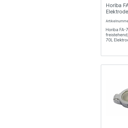
Horiba F
Elektrode
lang, H
Artikelnumme
Horiba FA-7
freistehen
70L Elektro