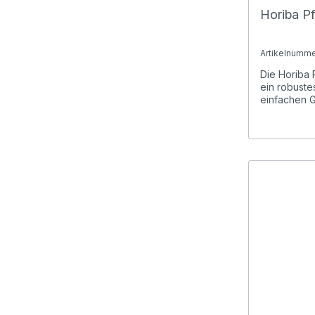
Horiba P
Artikelnumme
Die Horiba 
ein robuste
einfachen G