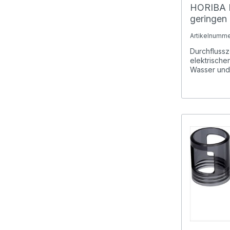
HORIBA D
geringen 
Edelstahl
Artikelnumme
(300-2C-
Durchflussz
elektrische
Wasser und 