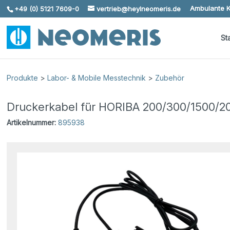
Ambulante K
+49 (0) 5121 7609-0
vertrieb@heylneomeris.de
Skip To Content
St
Produkte
>
Labor- & Mobile Messtechnik
>
Zubehör
Druckerkabel für HORIBA 200/300/1500/20
Artikelnummer:
895938