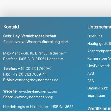
Kontakt
Unternehm
Gebr. Heyl Vertriebsgesellschaft
Über uns
für innovative Wasseraufbereitung mbH
Häufig gestell
Ansprechpart
Max-Planck-Str. 16, D-31135 Hildesheim
Karriere bei 
Postfach 100518, D-31105 Hildesheim
HeylNeomeris
Telefon:
+49 (0) 5121 7609-0
AVB
Fax:
+49 (0) 5121 7609-44
E-Mail:
vertrieb@heylneomeris.de
AEB
Datenschutz
Website:
www.heylneomeris.com
Impressum
Shop:
www.heylneomeris.shop
Handelsregister Hildesheim - HRB-Nr. 3637
Zertifizier