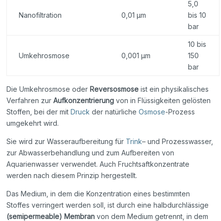
5,0
Nanofiltration
0,01 µm
bis 10
bar
10 bis
Umkehrosmose
0,001 µm
150
bar
Die Umkehrosmose oder
Reversosmose
ist ein physikalisches
Verfahren zur
Aufkonzentrierung
von in Flüssigkeiten gelösten
Stoffen, bei der mit
Druck
der natürliche
Osmose
-Prozess
umgekehrt wird.
Sie wird zur Wasseraufbereitung für
Trink
– und Prozesswasser,
zur Abwasserbehandlung und zum Aufbereiten von
Aquarienwasser verwendet. Auch Fruchtsaftkonzentrate
werden nach diesem Prinzip hergestellt.
Das Medium, in dem die Konzentration eines bestimmten
Stoffes verringert werden soll, ist durch eine halbdurchlässige
(semipermeable) Membran
von dem Medium getrennt, in dem