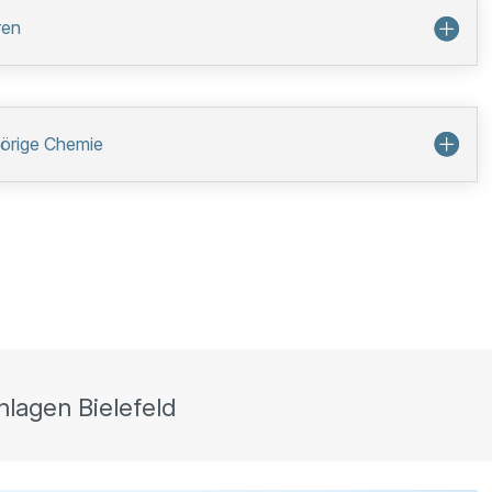
ren
̈rige Chemie
nlagen Bielefeld