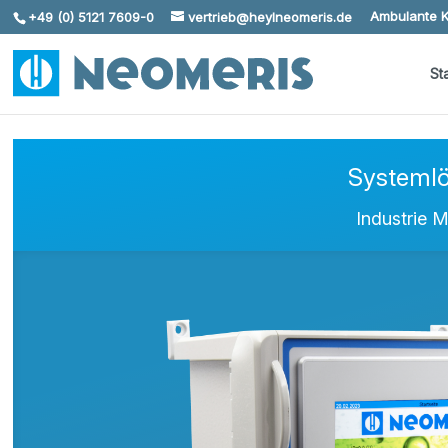
Ambulante K
+49 (0) 5121 7609-0
vertrieb@heylneomeris.de
Skip To Content
St
Systemlö
Industrie 