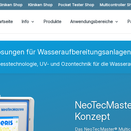
liniken Shop
Kliniken Shop
Pocket Tester Shop
Multicontroller S
artseite
Info
Produkte
Anwendungsbereiche
P
sungen für Wasseraufbereitungsanlagen 
Messtechnologie, UV- und Ozontechnik für die Wassera
NeoTecMaster
Konzept
Das NeoTecMaster® Multicont