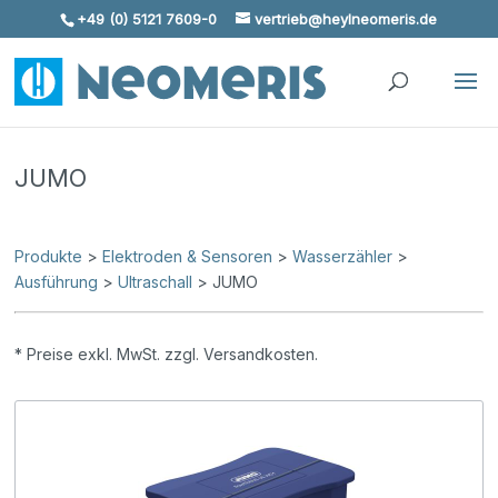
+49 (0) 5121 7609-0
vertrieb@heylneomeris.de
Skip To Content
JUMO
Produkte
>
Elektroden & Sensoren
>
Wasserzähler
>
Ausführung
>
Ultraschall
> JUMO
* Preise exkl. MwSt. zzgl. Versandkosten.