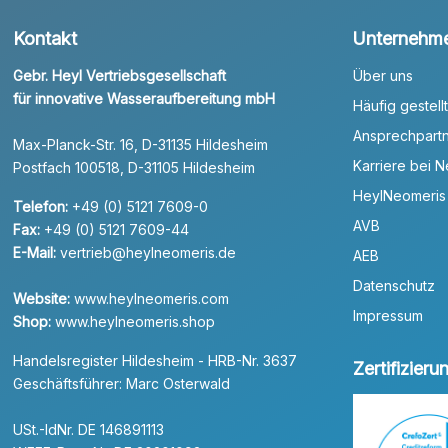
Kontakt
Unternehm
Gebr. Heyl Vertriebsgesellschaft
Über uns
für innovative Wasseraufbereitung mbH
Häufig gestell
Ansprechpart
Max-Planck-Str. 16, D-31135 Hildesheim
Karriere bei 
Postfach 100518, D-31105 Hildesheim
HeylNeomeris
Telefon:
+49 (0) 5121 7609-0
AVB
Fax:
+49 (0) 5121 7609-44
E-Mail:
vertrieb@heylneomeris.de
AEB
Datenschutz
Website:
www.heylneomeris.com
Impressum
Shop:
www.heylneomeris.shop
Handelsregister Hildesheim - HRB-Nr. 3637
Zertifizier
Geschäftsführer: Marc Osterwald
USt.-IdNr. DE 146891113