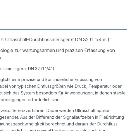
ltraschall-Durchflussmessgerät DN 32 (1 1/4 in.)"
nologie zur wartungsarmen und präzisen Erfassung von
O
ussmessgerät DN 32 (1 1/4")
licht eine präzise und kontinuierliche Erfassung von
dabei von typischen Einflussgrößen wie Druck, Temperatur oder
net sich das System besonders für Anwendungen, in denen stabile
bedingungen erforderlich sind.
zeitdifferenzverfahren. Dabei werden Ultraschallimpulse
endet. Aus der Differenz der Signallaufzeiten in Fließrichtung
römungsgeschwindigkeit berechnet und daraus der Durchfluss
erlässige Erfassung sowohl bei konstanten als auch bei