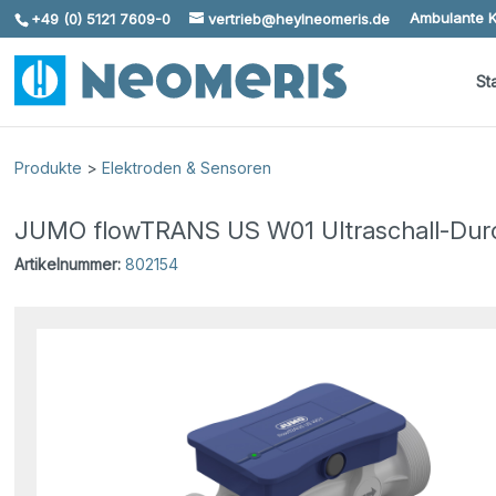
Ambulante K
+49 (0) 5121 7609-0
vertrieb@heylneomeris.de
Skip To Content
St
Produkte
>
Elektroden & Sensoren
JUMO flowTRANS US W01 Ultraschall-Durch
Artikelnummer:
802154