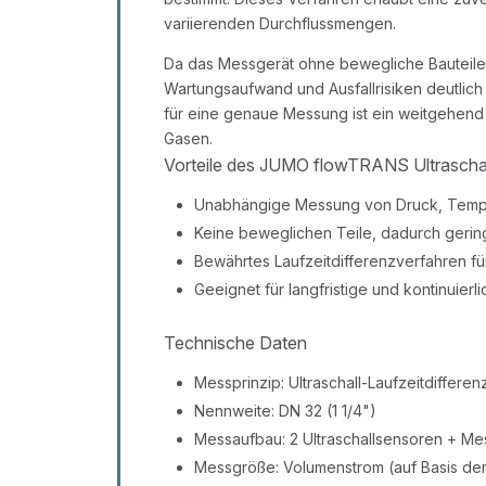
variierenden Durchflussmengen.
Da das Messgerät ohne bewegliche Bauteile a
Wartungsaufwand und Ausfallrisiken deutlich
für eine genaue Messung ist ein weitgehend
Gasen.
Vorteile des JUMO flowTRANS Ultrascha
Unabhängige Messung von Druck, Tempera
Keine beweglichen Teile, dadurch geri
Bewährtes Laufzeitdifferenzverfahren fü
Geeignet für langfristige und kontinuie
Technische Daten
Messprinzip: Ultraschall-Laufzeitdiffere
Nennweite: DN 32 (1 1/4")
Messaufbau: 2 Ultraschallsensoren + Me
Messgröße: Volumenstrom (auf Basis de