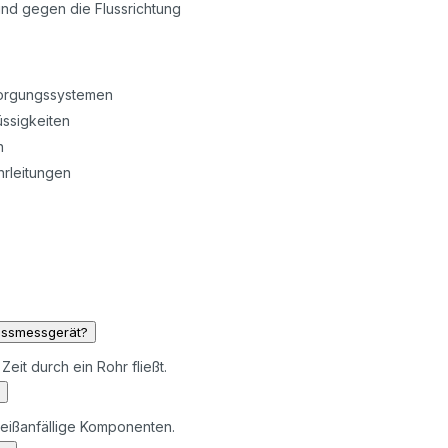
und gegen die Flussrichtung
sorgungssystemen
üssigkeiten
n
rleitungen
lussmessgerät?
 Zeit durch ein Rohr fließt.
hleißanfällige Komponenten.