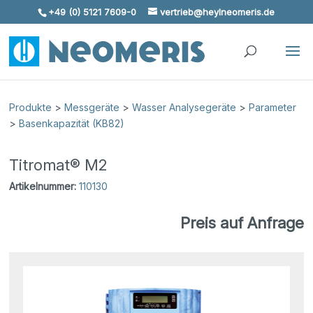
+49 (0) 5121 7609-0
vertrieb@heylneomeris.de
Skip To Content
Produkte
>
Messgeräte
>
Wasser Analysegeräte
>
Parameter
>
Basenkapazität (KB82)
Titromat® M2
Artikelnummer:
110130
Preis auf Anfrage