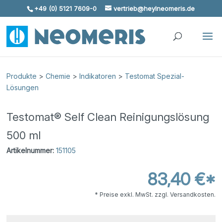
+49 (0) 5121 7609-0
vertrieb@heylneomeris.de
Skip To Content
Produkte
>
Chemie
>
Indikatoren
>
Testomat Spezial-
Lösungen
Testomat® Self Clean Reinigungslösung
500 ml
Artikelnummer:
151105
83,40 €*
* Preise exkl. MwSt. zzgl. Versandkosten.