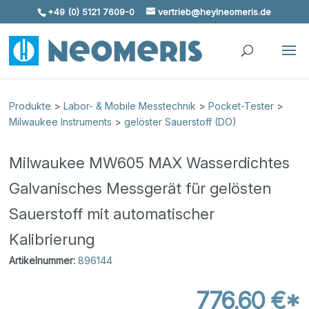
+49 (0) 5121 7609-0
vertrieb@heylneomeris.de
Skip To Content
Produkte
>
Labor- & Mobile Messtechnik
>
Pocket-Tester
>
Milwaukee Instruments
>
gelöster Sauerstoff (DO)
Milwaukee MW605 MAX Wasserdichtes
Galvanisches Messgerät für gelösten
Sauerstoff mit automatischer
Kalibrierung
Artikelnummer:
896144
776,60 €*