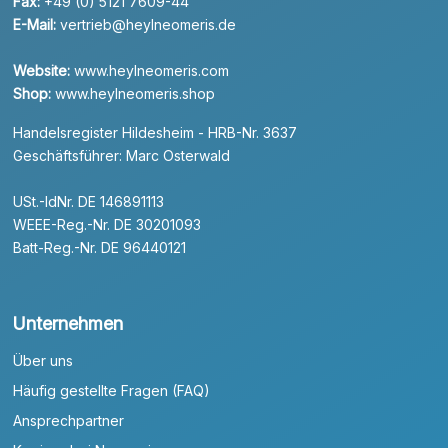
Fax:
+49 (0) 5121 7609-44
E-Mail:
vertrieb@heylneomeris.de
Website:
www.heylneomeris.com
Shop:
www.heylneomeris.shop
Handelsregister Hildesheim - HRB-Nr. 3637
Geschäftsführer: Marc Osterwald
USt.-IdNr. DE 146891113
WEEE-Reg.-Nr. DE 30201093
Batt-Reg.-Nr. DE 96440121
Unternehmen
Über uns
Häufig gestellte Fragen (FAQ)
Ansprechpartner