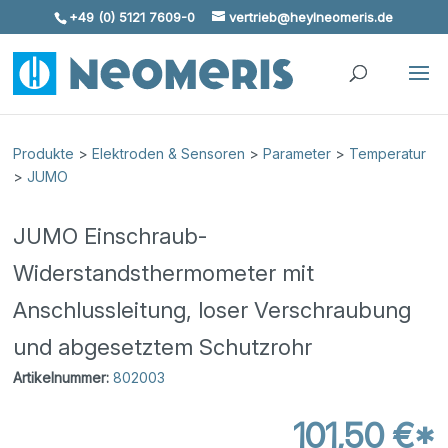
+49 (0) 5121 7609-0
vertrieb@heylneomeris.de
Skip To Content
Produkte
>
Elektroden & Sensoren
>
Parameter
>
Temperatur
>
JUMO
JUMO Einschraub-
Widerstandsthermometer mit
Anschlussleitung, loser Verschraubung
und abgesetztem Schutzrohr
Artikelnummer:
802003
101,50 €*