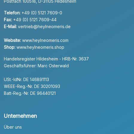
Postfach 100518, D-31105 Hildesheim
Telefon:
+49 (0) 5121 7609-0
Fax:
+49 (0) 5121 7609-44
E-Mail:
vertrieb@heylneomeris.de
Website:
www.heylneomeris.com
Shop:
www.heylneomeris.shop
Handelsregister Hildesheim - HRB-Nr. 3637
Geschäftsführer: Marc Osterwald
USt.-IdNr. DE 146891113
WEEE-Reg.-Nr. DE 30201093
Batt-Reg.-Nr. DE 96440121
Unternehmen
Über uns