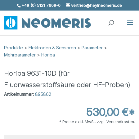
+49 (0) 5121 7609-0
vertrieb@heylneomeris.de
Skip To Content
Produkte
>
Elektroden & Sensoren
>
Parameter
>
Mehrparameter
>
Horiba
Horiba 9631-10D (für
Fluorwasserstoffsäure oder HF-Proben)
Artikelnummer:
895862
530,00 €*
* Preise exkl. MwSt. zzgl. Versandkosten.