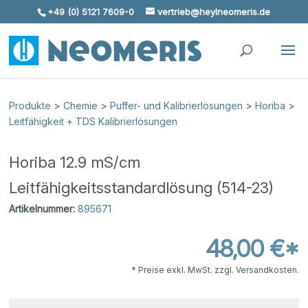
+49 (0) 5121 7609-0
vertrieb@heylneomeris.de
Skip To Content
Produkte
>
Chemie
>
Puffer- und Kalibrierlösungen
>
Horiba
>
Leitfähigkeit + TDS Kalibrierlösungen
Horiba 12.9 mS/cm
Leitfähigkeitsstandardlösung (514-23)
Artikelnummer:
895671
48,00 €*
* Preise exkl. MwSt. zzgl. Versandkosten.