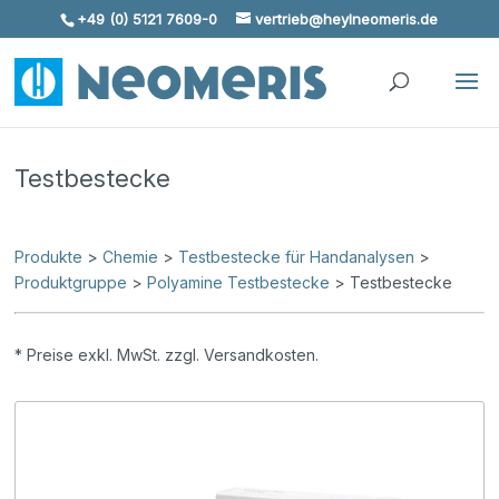
+49 (0) 5121 7609-0
vertrieb@heylneomeris.de
Skip To Content
Testbestecke
Produkte
>
Chemie
>
Testbestecke für Handanalysen
>
Produktgruppe
>
Polyamine Testbestecke
> Testbestecke
* Preise exkl. MwSt. zzgl. Versandkosten.