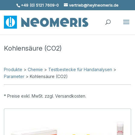
+49 (0) 5121 7609-0
vertrieb@heylneomeris.de
Skip To Content
Kohlensäure (CO2)
Produkte
>
Chemie
>
Testbestecke für Handanalysen
>
Parameter
> Kohlensäure (CO2)
* Preise exkl. MwSt. zzgl. Versandkosten.