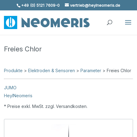
+49 (0) 5121 7609-0
vertrieb@heylneomeris.de
Skip To Content
Freies Chlor
Produkte
>
Elektroden & Sensoren
>
Parameter
> Freies Chlor
JUMO
HeylNeomeris
* Preise exkl. MwSt. zzgl. Versandkosten.