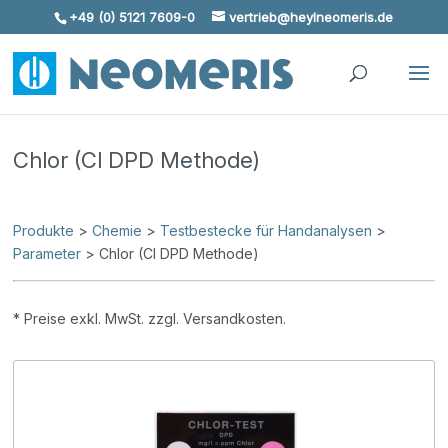
+49 (0) 5121 7609-0
vertrieb@heylneomeris.de
Skip To Content
Chlor (Cl DPD Methode)
Produkte
>
Chemie
>
Testbestecke für Handanalysen
>
Parameter
> Chlor (Cl DPD Methode)
* Preise exkl. MwSt. zzgl. Versandkosten.