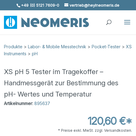
+49 (0) 5121 7609-0
vertrieb@heylneomeris.de
Skip To Content
Produkte
>
Labor- & Mobile Messtechnik
>
Pocket-Tester
>
XS
Instruments
>
pH
XS pH 5 Tester im Tragekoffer –
Handmessgerät zur Bestimmung des
pH- Wertes und Temperatur
Artikelnummer:
895637
120,60 €*
* Preise exkl. MwSt. zzgl. Versandkosten.