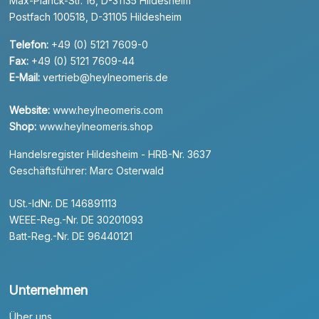
Max-Planck-Str. 16, D-31135 Hildesheim
Postfach 100518, D-31105 Hildesheim
Telefon:
+49 (0) 5121 7609-0
Fax:
+49 (0) 5121 7609-44
E-Mail:
vertrieb@heylneomeris.de
Website:
www.heylneomeris.com
Shop:
www.heylneomeris.shop
Handelsregister Hildesheim - HRB-Nr. 3637
Geschäftsführer: Marc Osterwald
USt.-IdNr. DE 146891113
WEEE-Reg.-Nr. DE 30201093
Batt-Reg.-Nr. DE 96440121
Unternehmen
Über uns