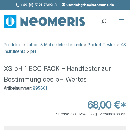
+49 (0) 5121 7609-0
vertrieb@heylneomeris.de
Skip To Content
Produkte
>
Labor- & Mobile Messtechnik
>
Pocket-Tester
>
XS
Instruments
>
pH
XS pH 1 ECO PACK – Handtester zur
Bestimmung des pH Wertes
Artikelnummer:
895601
68,00 €*
* Preise exkl. MwSt. zzgl. Versandkosten.