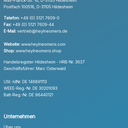
Max-Planck-Str. 16, D-31135 Hildesheim
Postfach 100518, D-31105 Hildesheim
Telefon:
+49 (0) 5121 7609-0
Fax:
+49 (0) 5121 7609-44
E-Mail:
vertrieb@heylneomeris.de
Website:
www.heylneomeris.com
Shop:
www.heylneomeris.shop
Handelsregister Hildesheim - HRB-Nr. 3637
Geschäftsführer: Marc Osterwald
USt.-IdNr. DE 146891113
WEEE-Reg.-Nr. DE 30201093
Batt-Reg.-Nr. DE 96440121
Unternehmen
Über uns