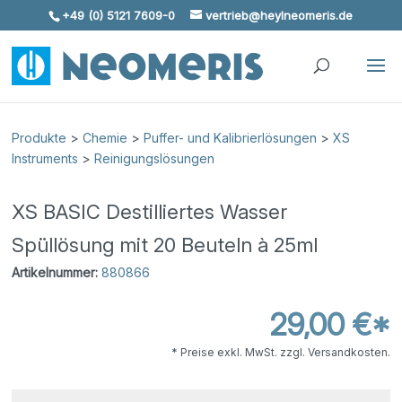
+49 (0) 5121 7609-0
vertrieb@heylneomeris.de
Skip To Content
Produkte
>
Chemie
>
Puffer- und Kalibrierlösungen
>
XS
Instruments
>
Reinigungslösungen
XS BASIC Destilliertes Wasser
Spüllösung mit 20 Beuteln à 25ml
Artikelnummer:
880866
29,00 €*
* Preise exkl. MwSt. zzgl. Versandkosten.