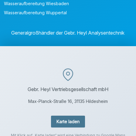
Wasseraufbereitung Wiesbaden
Wasseraufbereitung Wuppertal
Generalgroßhändler der Gebr. Heyl Analysentechnik
Gebr. Heyl Vertriebsgesellschaft mbH
Max-Planck-Straße 16, 31135 Hildesheim
Karte laden
Mit Klick auf „Karte laden“ wird eine Verbindung zu Google Maps