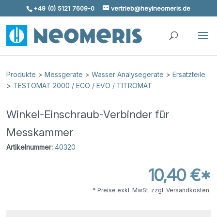
+49 (0) 5121 7609-0
vertrieb@heylneomeris.de
Skip To Content
Produkte
>
Messgeräte
>
Wasser Analysegeräte
>
Ersatzteile
>
TESTOMAT 2000 / ECO / EVO / TITROMAT
Winkel-Einschraub-Verbinder für
Messkammer
Artikelnummer:
40320
10,40 €*
* Preise exkl. MwSt. zzgl. Versandkosten.