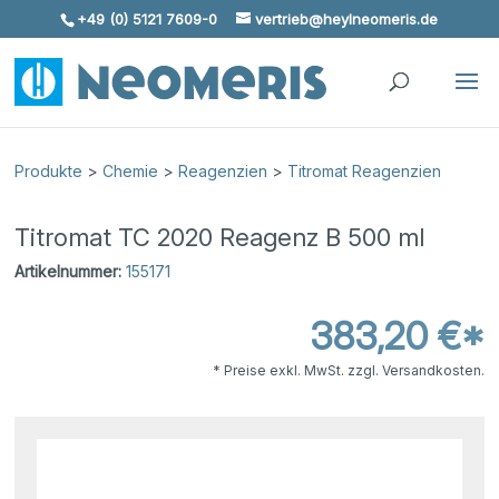
+49 (0) 5121 7609-0
vertrieb@heylneomeris.de
Skip To Content
Produkte
>
Chemie
>
Reagenzien
>
Titromat Reagenzien
Titromat TC 2020 Reagenz B 500 ml
Artikelnummer:
155171
383,20 €*
* Preise exkl. MwSt. zzgl. Versandkosten.