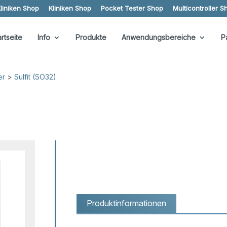
liniken Shop
Kliniken Shop
Pocket Tester Shop
Multicontroller S
artseite
Info
Produkte
Anwendungsbereiche
P
er
>
Sulfit (SO32)
Produktinformationen