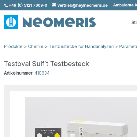
Ambulante K
+49 (0) 5121 7609-0
vertrieb@heylneomeris.de
Skip To Content
St
Produkte
>
Chemie
>
Testbestecke für Handanalysen
>
Paramet
Testoval Sulfit Testbesteck
Artikelnummer:
410634