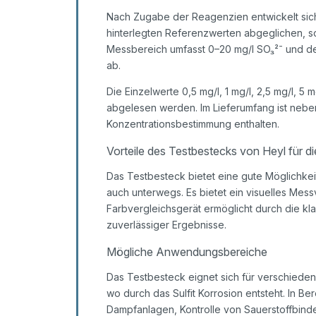
Nach Zugabe der Reagenzien entwickelt sich 
hinterlegten Referenzwerten abgeglichen, s
Messbereich umfasst 0–20 mg/l SO₃²⁻ und d
ab.
Die Einzelwerte 0,5 mg/l, 1 mg/l, 2,5 mg/l, 5
abgelesen werden. Im Lieferumfang ist nebe
Konzentrationsbestimmung enthalten.
Vorteile des Testbestecks von Heyl für d
Das Testbesteck bietet eine gute Möglichkeit
auch unterwegs. Es bietet ein visuelles Mess
Farbvergleichsgerät ermöglicht durch die kl
zuverlässiger Ergebnisse.
Mögliche Anwendungsbereiche
Das Testbesteck eignet sich für verschied
wo durch das Sulfit Korrosion entsteht. In
Dampfanlagen, Kontrolle von Sauerstoffbinder