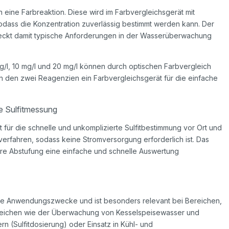
eine Farbreaktion. Diese wird im Farbvergleichsgerät mit
odass die Konzentration zuverlässig bestimmt werden kann. Der
eckt damit typische Anforderungen in der Wasserüberwachung
 mg/l, 10 mg/l und 20 mg/l können durch optischen Farbvergleich
n den zwei Reagenzien ein Farbvergleichsgerät für die einfache
ie Sulfitmessung
 für die schnelle und unkomplizierte Sulfitbestimmung vor Ort und
verfahren, sodass keine Stromversorgung erforderlich ist. Das
are Abstufung eine einfache und schnelle Auswertung
ene Anwendungszwecke und ist besonders relevant bei Bereichen,
 Bereichen wie der Überwachung von Kesselspeisewasser und
n (Sulfitdosierung) oder Einsatz in Kühl- und