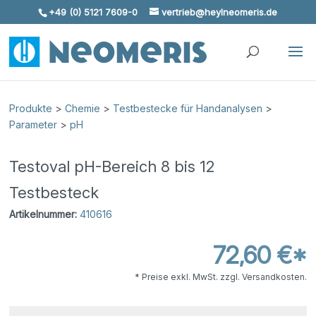
+49 (0) 5121 7609-0
vertrieb@heylneomeris.de
Skip To Content
Produkte
>
Chemie
>
Testbestecke für Handanalysen
>
Parameter
>
pH
Testoval pH-Bereich 8 bis 12
Testbesteck
Artikelnummer:
410616
72,60 €*
* Preise exkl. MwSt. zzgl. Versandkosten.