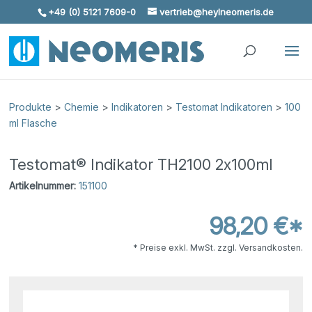
+49 (0) 5121 7609-0
vertrieb@heylneomeris.de
Skip To Content
Produkte
>
Chemie
>
Indikatoren
>
Testomat Indikatoren
>
100
ml Flasche
Testomat® Indikator TH2100 2x100ml
Artikelnummer:
151100
98,20 €*
* Preise exkl. MwSt. zzgl. Versandkosten.