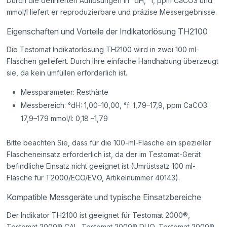
Durch die definierten Auflösungen in °dH, °f, ppm CaCO3 und
mmol/l liefert er reproduzierbare und präzise Messergebnisse.
Eigenschaften und Vorteile der Indikatorlösung TH2100
Die Testomat Indikatorlösung TH2100 wird in zwei 100 ml-
Flaschen geliefert. Durch ihre einfache Handhabung überzeugt
sie, da kein umfüllen erforderlich ist.
Messparameter: Resthärte
Messbereich: °dH: 1,00–10,00, °f: 1,79–17,9, ppm CaCO3:
17,9–179 mmol/l: 0,18 –1,79
Bitte beachten Sie, dass für die 100-ml-Flasche ein spezieller
Flascheneinsatz erforderlich ist, da der im Testomat-Gerät
befindliche Einsatz nicht geeignet ist (Umrüstsatz 100 ml-
Flasche für T2000/ECO/EVO, Artikelnummer 40143).
Kompatible Messgeräte und typische Einsatzbereiche
Der Indikator TH2100 ist geeignet für Testomat 2000®,
Testomat 2000® CAL, Testomat 2000® DUO, Testomat 2000®