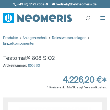
+49 (0) 5121 7609-0
vertrieb@heylneomeris.de
Skip To Content
Produkte
>
Anlagentechnik
>
Reinstwasseranlagen
>
Einzelkomponenten
Testomat® 808 SIO2
Artikelnummer:
100660
4.226,20 €*
* Preise exkl. MwSt. zzgl. Versandkosten.