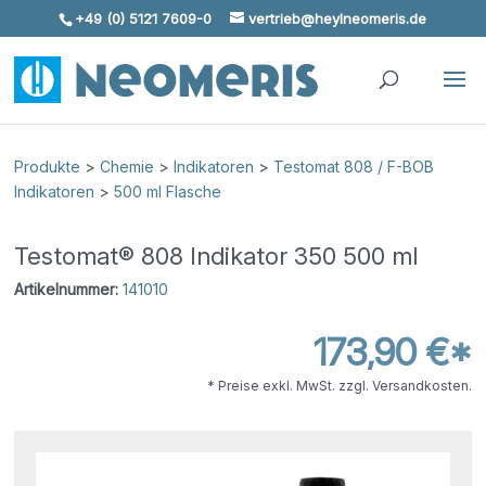
+49 (0) 5121 7609-0
vertrieb@heylneomeris.de
Skip To Content
Produkte
>
Chemie
>
Indikatoren
>
Testomat 808 / F-BOB
Indikatoren
>
500 ml Flasche
Testomat® 808 Indikator 350 500 ml
Artikelnummer:
141010
173,90 €*
* Preise exkl. MwSt. zzgl. Versandkosten.