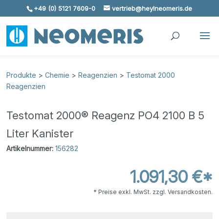
+49 (0) 5121 7609-0
vertrieb@heylneomeris.de
Skip To Content
Produkte
>
Chemie
>
Reagenzien
>
Testomat 2000
Reagenzien
Testomat 2000® Reagenz PO4 2100 B 5
Liter Kanister
Artikelnummer:
156282
1.091,30 €*
* Preise exkl. MwSt. zzgl. Versandkosten.