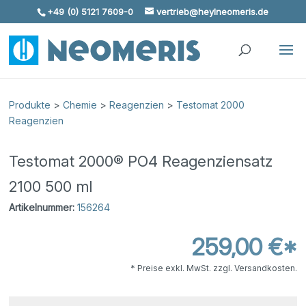
+49 (0) 5121 7609-0
vertrieb@heylneomeris.de
Skip To Content
Produkte
>
Chemie
>
Reagenzien
>
Testomat 2000
Reagenzien
Testomat 2000® PO4 Reagenziensatz
2100 500 ml
Artikelnummer:
156264
259,00 €*
* Preise exkl. MwSt. zzgl. Versandkosten.