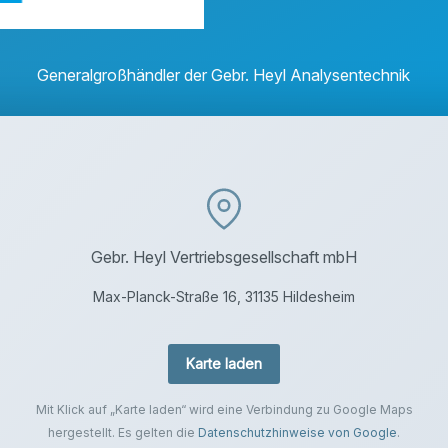
Generalgroßhändler der Gebr. Heyl Analysentechnik
Gebr. Heyl Vertriebsgesellschaft mbH
Max-Planck-Straße 16, 31135 Hildesheim
Karte laden
Mit Klick auf „Karte laden“ wird eine Verbindung zu Google Maps
hergestellt. Es gelten die
Datenschutzhinweise von Google
.