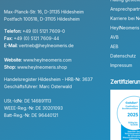
Ansprechpart
Max-Planck-Str. 16, D-31135 Hildesheim
Karriere bei 
Postfach 100518, D-31105 Hildesheim
HeylNeomeris
Telefon:
+49 (0) 5121 7609-0
AVB
Fax:
+49 (0) 5121 7609-44
E-Mail:
vertrieb@heylneomeris.de
AEB
Datenschutz
Website:
www.heylneomeris.com
Impressum
Shop:
www.heylneomeris.shop
Handelsregister Hildesheim - HRB-Nr. 3637
Zertifizier
Geschäftsführer: Marc Osterwald
USt.-IdNr. DE 146891113
WEEE-Reg.-Nr. DE 30201093
Batt-Reg.-Nr. DE 96440121