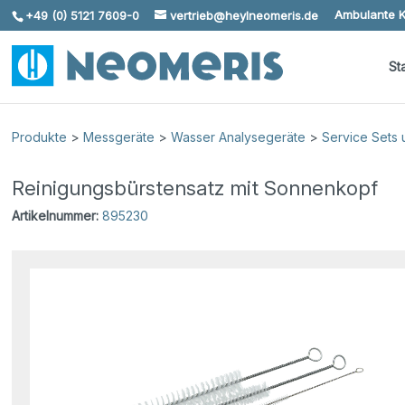
Ambulante K
+49 (0) 5121 7609-0
vertrieb@heylneomeris.de
Skip To Content
St
Produkte
>
Messgeräte
>
Wasser Analysegeräte
>
Service Sets
Reinigungsbürstensatz mit Sonnenkopf
Artikelnummer:
895230