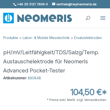
+49 (0) 5121 7609-0
vertrieb@heylneomeris.de
Skip To Content
Produkte
>
Labor- & Mobile Messtechnik
>
Ersatzelektroden
pH/mV/Leitfähigkeit/TDS/Salzg/Temp.
Austauschelektrode für Neomeris
Advanced Pocket-Tester
Artikelnummer:
880848
104,50 €*
* Preise exkl. MwSt. zzgl. Versandkosten.