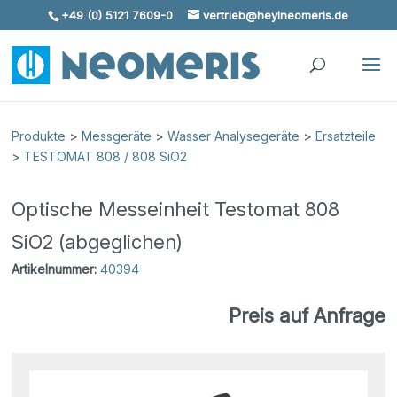
+49 (0) 5121 7609-0
vertrieb@heylneomeris.de
Skip To Content
Produkte
>
Messgeräte
>
Wasser Analysegeräte
>
Ersatzteile
>
TESTOMAT 808 / 808 SiO2
Optische Messeinheit Testomat 808
SiO2 (abgeglichen)
Artikelnummer:
40394
Preis auf Anfrage