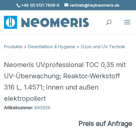
+49 (0) 5121 7609-0
vertrieb@heylneomeris.de
Skip To Content
Produkte
>
Desinfektion & Hygiene
>
Ozon und UV Technik
Neomeris UVprofessional TOC 0,35 mit
UV-Überwachung; Reaktor-Werkstoff
316 L, 1.4571; innen und außen
elektropoliert
Artikelnummer:
890926
Preis auf Anfrage