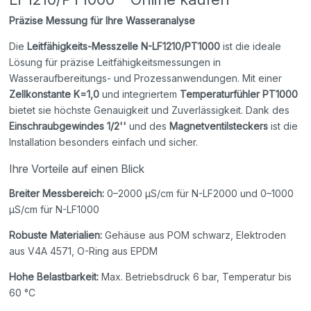
Präzise Messung für Ihre Wasseranalyse
Die
Leitfähigkeits-Messzelle N-LF1210/PT1000
ist die ideale
Lösung für präzise Leitfähigkeitsmessungen in
Wasseraufbereitungs- und Prozessanwendungen. Mit einer
Zellkonstante K=1,0
und integriertem
Temperaturfühler PT1000
bietet sie höchste Genauigkeit und Zuverlässigkeit. Dank des
Einschraubgewindes 1/2''
und des
Magnetventilsteckers
ist die
Installation besonders einfach und sicher.
Ihre Vorteile auf einen Blick
Breiter Messbereich:
0–2000 µS/cm für N-LF2000 und 0–1000
µS/cm für N-LF1000
Robuste Materialien:
Gehäuse aus POM schwarz, Elektroden
aus V4A 4571, O-Ring aus EPDM
Hohe Belastbarkeit:
Max. Betriebsdruck 6 bar, Temperatur bis
60 °C