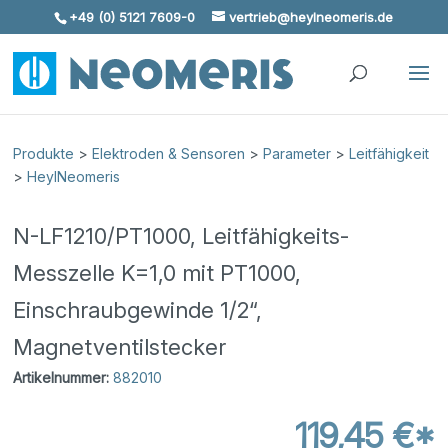
+49 (0) 5121 7609-0
vertrieb@heylneomeris.de
Skip To Content
Produkte
>
Elektroden & Sensoren
>
Parameter
>
Leitfähigkeit
>
HeylNeomeris
N-LF1210/PT1000, Leitfähigkeits-
Messzelle K=1,0 mit PT1000,
Einschraubgewinde 1/2“,
Magnetventilstecker
Artikelnummer:
882010
119,45 €*