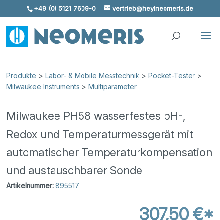
+49 (0) 5121 7609-0
vertrieb@heylneomeris.de
Skip To Content
Produkte
>
Labor- & Mobile Messtechnik
>
Pocket-Tester
>
Milwaukee Instruments
>
Multiparameter
Milwaukee PH58 wasserfestes pH-,
Redox und Temperaturmessgerät mit
automatischer Temperaturkompensation
und austauschbarer Sonde
Artikelnummer:
895517
307,50 €*