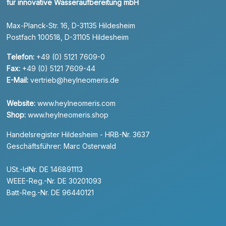
für innovative Wasseraufbereitung mbH
Max-Planck-Str. 16, D-31135 Hildesheim
Postfach 100518, D-31105 Hildesheim
Telefon:
+49 (0) 5121 7609-0
Fax:
+49 (0) 5121 7609-44
E-Mail:
vertrieb@heylneomeris.de
Website:
www.heylneomeris.com
Shop:
www.heylneomeris.shop
Handelsregister Hildesheim - HRB-Nr. 3637
Geschäftsführer: Marc Osterwald
USt.-IdNr. DE 146891113
WEEE-Reg.-Nr. DE 30201093
Batt-Reg.-Nr. DE 96440121