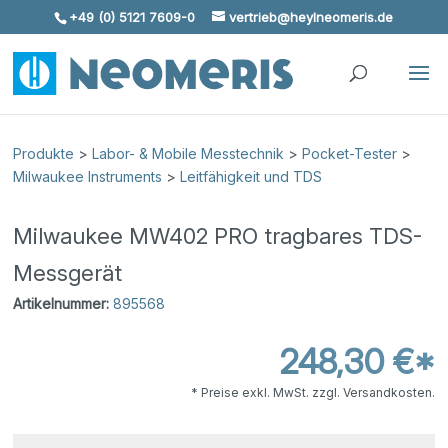
+49 (0) 5121 7609-0
vertrieb@heylneomeris.de
Skip To Content
Produkte
>
Labor- & Mobile Messtechnik
>
Pocket-Tester
>
Milwaukee Instruments
>
Leitfähigkeit und TDS
Milwaukee MW402 PRO tragbares TDS-
Messgerät
Artikelnummer:
895568
248,30 €*
* Preise exkl. MwSt. zzgl. Versandkosten.