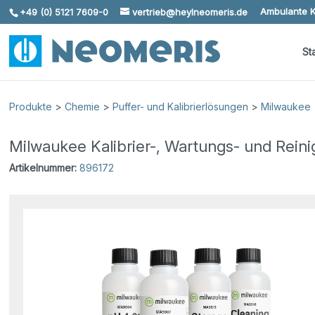
Ambulante K
+49 (0) 5121 7609-0
vertrieb@heylneomeris.de
Skip To Content
St
Produkte
>
Chemie
>
Puffer- und Kalibrierlösungen
>
Milwaukee
Milwaukee Kalibrier-, Wartungs- und Rein
Artikelnummer:
896172