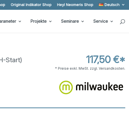
hop
Original Indikator Shop
Heyl Neomeris Shop
Deutsch
arameter
Projekte
Seminare
Service
117,50 €*
H-Start)
* Preise exkl. MwSt. zzgl. Versandkosten.