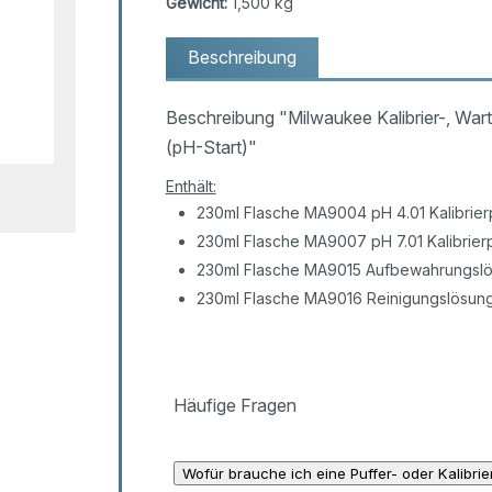
Gewicht:
1,500 kg
Beschreibung
Beschreibung "Milwaukee Kalibrier-, War
(pH-Start)"
Enthält:
230ml Flasche MA9004 pH 4.01 Kalibrier
230ml Flasche MA9007 pH 7.01 Kalibrier
230ml Flasche MA9015 Aufbewahrungsl
230ml Flasche MA9016 Reinigungslösun
Häufige Fragen
Wofür brauche ich eine Puffer- oder Kalibri