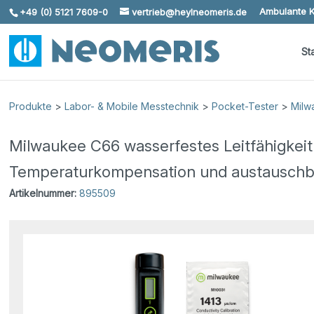
Ambulante K
+49 (0) 5121 7609-0
vertrieb@heylneomeris.de
Skip To Content
St
Produkte
>
Labor- & Mobile Messtechnik
>
Pocket-Tester
>
Milw
Milwaukee C66 wasserfestes Leitfähigkei
Temperaturkompensation und austauschb
Artikelnummer:
895509