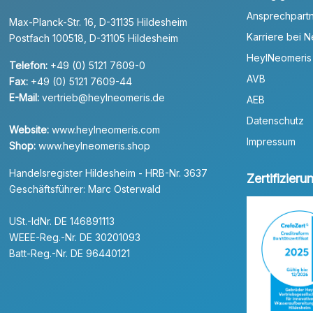
Ansprechpart
Max-Planck-Str. 16, D-31135 Hildesheim
Karriere bei 
Postfach 100518, D-31105 Hildesheim
HeylNeomeris
Telefon:
+49 (0) 5121 7609-0
AVB
Fax:
+49 (0) 5121 7609-44
E-Mail:
vertrieb@heylneomeris.de
AEB
Datenschutz
Website:
www.heylneomeris.com
Impressum
Shop:
www.heylneomeris.shop
Handelsregister Hildesheim - HRB-Nr. 3637
Zertifizier
Geschäftsführer: Marc Osterwald
USt.-IdNr. DE 146891113
WEEE-Reg.-Nr. DE 30201093
Batt-Reg.-Nr. DE 96440121