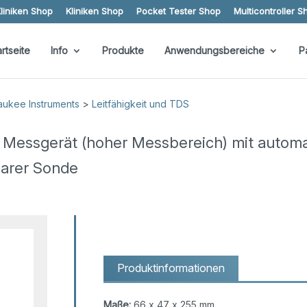
liniken Shop
Kliniken Shop
Pocket Tester Shop
Multicontroller S
artseite
Info
Produkte
Anwendungsbereiche
P
aukee Instruments
>
Leitfähigkeit und TDS
t Messgerät (hoher Messbereich) mit automa
arer Sonde
Produktinformationen
Maße:
66 x 47 x 255 mm