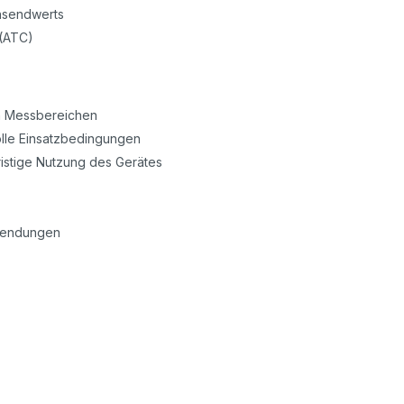
hsendwerts
 (ATC)
en Messbereichen
lle Einsatzbedingungen
ristige Nutzung des Gerätes
nwendungen