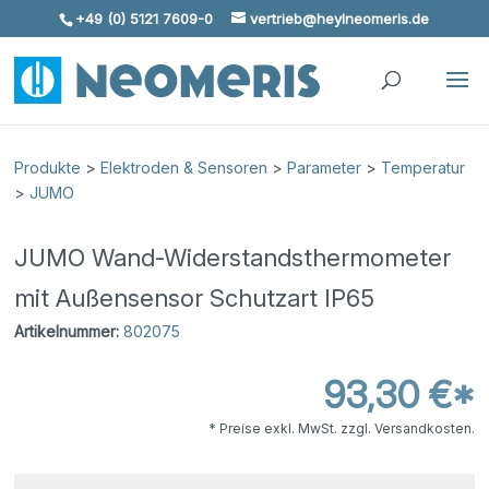
+49 (0) 5121 7609-0
vertrieb@heylneomeris.de
Skip To Content
Produkte
>
Elektroden & Sensoren
>
Parameter
>
Temperatur
>
JUMO
JUMO Wand-Widerstandsthermometer
mit Außensensor Schutzart IP65
Artikelnummer:
802075
93,30 €*
* Preise exkl. MwSt. zzgl. Versandkosten.