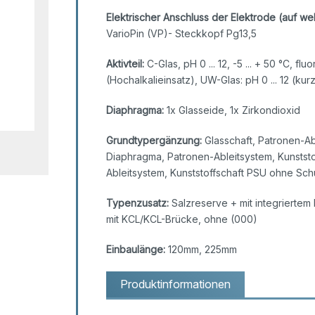
Elektrischer Anschluss der Elektrode (auf we
VarioPin (VP)- Steckkopf Pg13,5
Aktivteil:
C-Glas, pH 0 ... 12, -5 ... + 50 °C, fl
(Hochalkalieinsatz), UW-Glas: pH 0 ... 12 (kurzz
Diaphragma:
1x Glasseide, 1x Zirkondioxid
Grundtypergänzung:
Glasschaft, Patronen-Abl
Diaphragma, Patronen-Ableitsystem, Kunstst
Ableitsystem, Kunststoffschaft PSU ohne Sc
Typenzusatz:
Salzreserve + mit integrierte
mit KCL/KCL-Brücke, ohne (000)
Einbaulänge:
120mm, 225mm
Produktinformationen