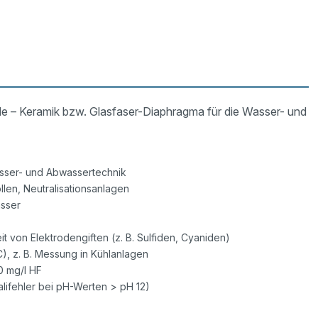
e – Keramik bzw. Glasfaser-Diaphragma für die Wasser- und
asser- und Abwassertechnik
len, Neutralisationsanlagen
asser
von Elektrodengiften (z. B. Sulfiden, Cyaniden)
), z. B. Messung in Kühlanlagen
0 mg/l HF
lifehler bei pH-Werten > pH 12)