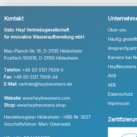
Kontakt
Unternehm
Gebr. Heyl Vertriebsgesellschaft
Über uns
für innovative Wasseraufbereitung mbH
Häufig gestell
Ansprechpart
Max-Planck-Str. 16, D-31135 Hildesheim
Karriere bei 
Postfach 100518, D-31105 Hildesheim
HeylNeomeris
Telefon:
+49 (0) 5121 7609-0
AVB
Fax:
+49 (0) 5121 7609-44
E-Mail:
vertrieb@heylneomeris.de
AEB
Datenschutz
Website:
www.heylneomeris.com
Impressum
Shop:
www.heylneomeris.shop
Handelsregister Hildesheim - HRB-Nr. 3637
Zertifizier
Geschäftsführer: Marc Osterwald