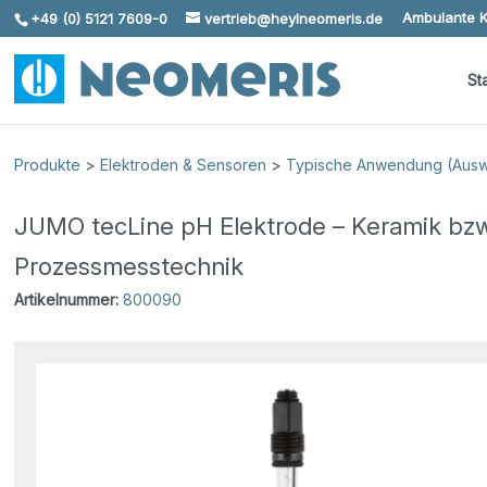
Ambulante K
+49 (0) 5121 7609-0
vertrieb@heylneomeris.de
Skip To Content
St
Produkte
>
Elektroden & Sensoren
>
Typische Anwendung (Auswa
JUMO tecLine pH Elektrode – Keramik bzw
Prozessmesstechnik
Artikelnummer:
800090