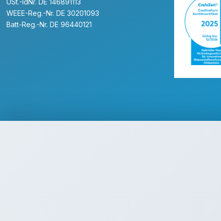
USt.-IdNr. DE 146891113
WEEE-Reg.-Nr. DE 30201093
Batt-Reg.-Nr. DE 96440121