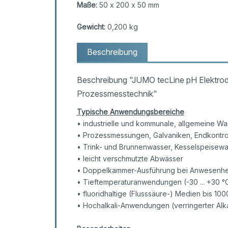
Maße:
50 x 200 x 50 mm
Gewicht:
0,200 kg
Beschreibung
Beschreibung "JUMO tecLine pH Elektrod
Prozessmesstechnik"
T
ypische Anwendungsbereiche
• industrielle und kommunale, allgemeine W
• Prozessmessungen, Galvaniken, Endkontrol
• Trink- und Brunnenwasser, Kesselspeisew
• leicht verschmutzte Abwässer
• Doppelkammer-Ausführung bei Anwesenheit 
• Tieftemperaturanwendungen (-30 ... +30 °C
• fluoridhaltige (Flusssäure-) Medien bis 100
• Hochalkali-Anwendungen (verringerter Alka