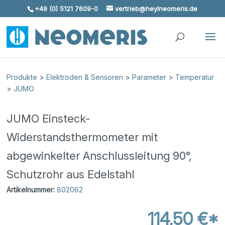
+49 (0) 5121 7609-0
vertrieb@heylneomeris.de
Skip To Content
Produkte
>
Elektroden & Sensoren
>
Parameter
>
Temperatur
>
JUMO
JUMO Einsteck-
Widerstandsthermometer mit
abgewinkelter Anschlussleitung 90°,
Schutzrohr aus Edelstahl
Artikelnummer:
802062
114,50 €*