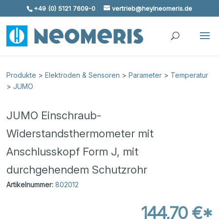
+49 (0) 5121 7609-0
vertrieb@heylneomeris.de
Skip To Content
Produkte
>
Elektroden & Sensoren
>
Parameter
>
Temperatur
>
JUMO
JUMO Einschraub-
Widerstandsthermometer mit
Anschlusskopf Form J, mit
durchgehendem Schutzrohr
Artikelnummer:
802012
144,70 €*