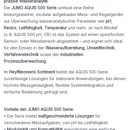
präzise Wasseranalytik
Die
JUMO AQUIS 500 Serie
umfasst eine Reihe
leistungsstarker, modular aufgebauter Mess- und Regelgeräte
zur Überwachung wasseranalytischer Parameter wie
pH
,
Redox
,
Leitfähigkeit
,
Temperatur
und mehr. Je nach Modell
(z. B. AQUIS 500 pH, CR) ist das System auf einen spezifischen
Sensor- oder Messbereich abgestimmt – und eignet sich ideal
für den Einsatz in der
Wasseraufbereitung
,
Umwelttechnik
,
Verfahrenstechnik
sowie der
industriellen
Prozessüberwachung
.
Im
HeylNeomeris Sortiment
bietet die AQUIS 500 Serie
zuverlässige Lösungen für stationäre Anwendungen, bei denen
höchste Messgenauigkeit, flexible Systemintegration und
einfache Bedienung gefragt sind.
Vorteile der JUMO AQUIS 500 Serie:
• Die Serie bietet
maßgeschneiderte Lösungen
für
verschiedene Messaufgaben, von pH bis Leitfähigkeit
•
Modularität und Kompatibilität
ermöglichen eine einfache