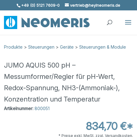
+49 (0) 5121 7609-0
vertrieb@heylneomeris.de
Skip To Content
Produkte
>
Steuerungen
>
Geräte
>
Steuerungen & Module
JUMO AQUIS 500 pH –
Messumformer/Regler für pH-Wert,
Redox-Spannung, NH3-(Ammoniak-),
Konzentration und Temperatur
Artikelnummer:
800051
834,70 €*
* Preise exkl. MwSt. zzgl. Versandkosten.