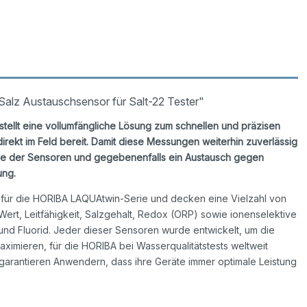
alz Austauschsensor für Salt-22 Tester"
tellt eine vollumfängliche Lösung zum schnellen und präzisen
rekt im Feld bereit. Damit diese Messungen weiterhin zuverlässig
olle der Sensoren und gegebenenfalls ein Austausch gegen
ung.
für die HORIBA LAQUAtwin-Serie und decken eine Vielzahl von
rt, Leitfähigkeit, Salzgehalt, Redox (ORP) sowie ionenselektive
m und Fluorid. Jeder dieser Sensoren wurde entwickelt, um die
ximieren, für die HORIBA bei Wasserqualitätstests weltweit
garantieren Anwendern, dass ihre Geräte immer optimale Leistung