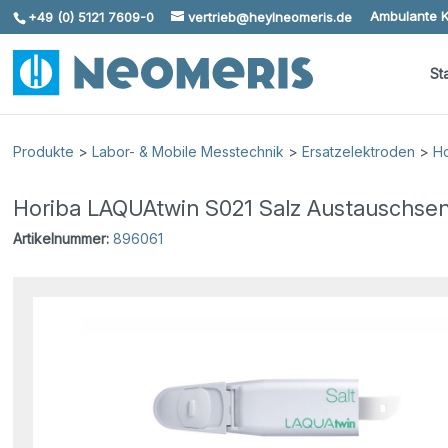
Ambulante K
+49 (0) 5121 7609-0
vertrieb@heylneomeris.de
Skip To Content
St
Produkte
>
Labor- & Mobile Messtechnik
>
Ersatzelektroden
>
H
Horiba LAQUAtwin S021 Salz Austauschsens
Artikelnummer:
896061