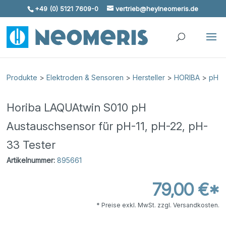
+49 (0) 5121 7609-0
vertrieb@heylneomeris.de
Skip To Content
Produkte
>
Elektroden & Sensoren
>
Hersteller
>
HORIBA
>
pH
Horiba LAQUAtwin S010 pH
Austauschsensor für pH-11, pH-22, pH-
33 Tester
Artikelnummer:
895661
79,00 €*
* Preise exkl. MwSt. zzgl. Versandkosten.