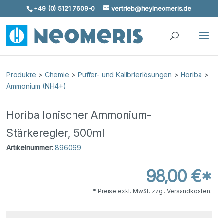
+49 (0) 5121 7609-0
vertrieb@heylneomeris.de
Skip To Content
Produkte
>
Chemie
>
Puffer- und Kalibrierlösungen
>
Horiba
>
Ammonium (NH4+)
Horiba Ionischer Ammonium-
Stärkeregler, 500ml
Artikelnummer:
896069
98,00 €*
* Preise exkl. MwSt. zzgl. Versandkosten.