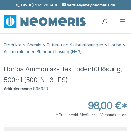
+49 (0) 5121 7609-0
vertrieb@heylneomeris.de
Skip To Content
Produkte
>
Chemie
>
Puffer- und Kalibrierlösungen
>
Horiba
>
Ammoniak Ionen Standard Lösung (NH3)
Horiba Ammoniak-Elektrodenfülllösung,
500ml (500-NH3-IFS)
Artikelnummer:
895933
98,00 €*
* Preise exkl. MwSt. zzgl. Versandkosten.