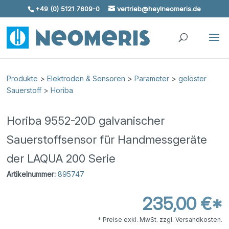
+49 (0) 5121 7609-0
vertrieb@heylneomeris.de
Skip To Content
Produkte
>
Elektroden & Sensoren
>
Parameter
>
gelöster
Sauerstoff
>
Horiba
Horiba 9552-20D galvanischer
Sauerstoffsensor für Handmessgeräte
der LAQUA 200 Serie
Artikelnummer:
895747
235,00 €*
* Preise exkl. MwSt. zzgl. Versandkosten.