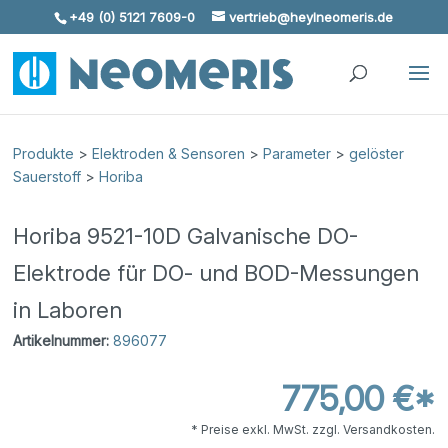
+49 (0) 5121 7609-0
vertrieb@heylneomeris.de
Skip To Content
Produkte
>
Elektroden & Sensoren
>
Parameter
>
gelöster
Sauerstoff
>
Horiba
Horiba 9521-10D Galvanische DO-
Elektrode für DO- und BOD-Messungen
in Laboren
Artikelnummer:
896077
775,00 €*
* Preise exkl. MwSt. zzgl. Versandkosten.