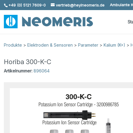
Ambulante K
+49 (0) 5121 7609-0
vertrieb@heylneomeris.de
Skip To Content
St
Produkte
>
Elektroden & Sensoren
>
Parameter
>
Kalium (K+)
>
H
Horiba 300-K-C
Artikelnummer:
896064