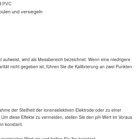
d PVC
pülen und versiegeln
tät aufweist, wird als Messbereich bezeichnet. Wenn eine niedrigere
rität nicht gegeben ist, führen Sie die Kalibrierung an zwei Punkten
hme der Steilheit der ionenselektiven Elektrode oder zu einer
. Um diese Effekte zu vermeiden, stellen Sie den pH-Wert im Voraus
hn konstant.
geeigneten Wert ein und halten Sie ihn konstant.