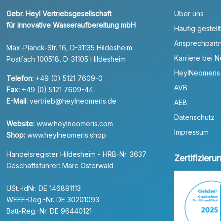
Gebr. Heyl Vertriebsgesellschaft
Über uns
für innovative Wasseraufbereitung mbH
Häufig gestell
Ansprechpart
Max-Planck-Str. 16, D-31135 Hildesheim
Karriere bei 
Postfach 100518, D-31105 Hildesheim
HeylNeomeris
Telefon:
+49 (0) 5121 7609-0
AVB
Fax:
+49 (0) 5121 7609-44
E-Mail:
vertrieb@heylneomeris.de
AEB
Datenschutz
Website:
www.heylneomeris.com
Impressum
Shop:
www.heylneomeris.shop
Handelsregister Hildesheim - HRB-Nr. 3637
Zertifizier
Geschäftsführer: Marc Osterwald
USt.-IdNr. DE 146891113
WEEE-Reg.-Nr. DE 30201093
Batt-Reg.-Nr. DE 96440121